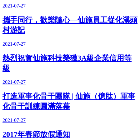
2021-07-27
攜手同行，歡樂隨心—仙施員工從化溪頭
村游記
2021-07-27
熱烈祝賀仙施科技榮獲3A級企業信用等
級
2021-07-27
打造軍事化骨干團隊 | 仙施（億肽）軍事
化骨干訓練圓滿落幕
2021-07-27
2017年春節放假通知