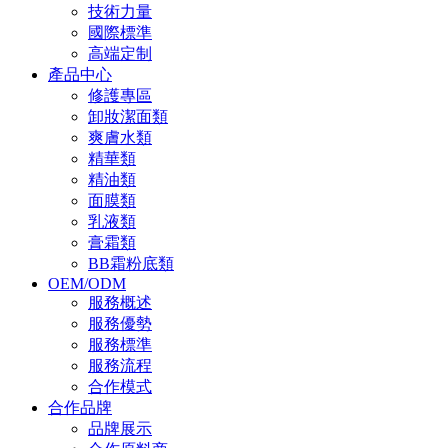
技術力量
國際標準
高端定制
產品中心
修護專區
卸妝潔面類
爽膚水類
精華類
精油類
面膜類
乳液類
膏霜類
BB霜粉底類
OEM/ODM
服務概述
服務優勢
服務標準
服務流程
合作模式
合作品牌
品牌展示