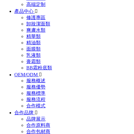
高端定制
產品中心

修護專區
卸妝潔面類
爽膚水類
精華類
精油類
面膜類
乳液類
膏霜類
BB霜粉底類
OEM/ODM

服務概述
服務優勢
服務標準
服務流程
合作模式
合作品牌

品牌展示
合作原料商
合作包材商