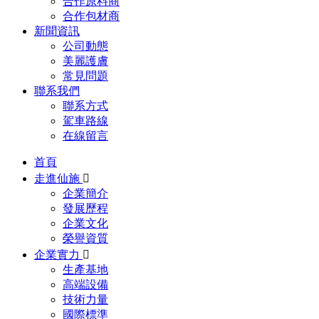
合作原料商
合作包材商
新聞資訊
公司動態
美麗護膚
常見問題
聯系我們
聯系方式
駕車路線
在線留言
首頁
走進仙施

企業簡介
發展歷程
企業文化
榮譽資質
企業實力

生產基地
高端設備
技術力量
國際標準