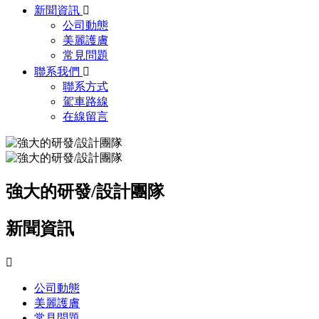
新聞資訊

公司動態
美麗護膚
常見問題
聯系我們

聯系方式
駕車路線
在線留言
強大的研發/設計團隊
新聞資訊

公司動態
美麗護膚
常見問題