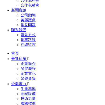
合作原料商
合作包材商
新聞資訊
公司動態
美麗護膚
常見問題
聯系我們
聯系方式
駕車路線
在線留言
首頁
走進仙施

企業簡介
發展歷程
企業文化
榮譽資質
企業實力

生產基地
高端設備
技術力量
國際標準