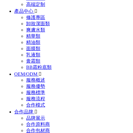
高端定制
產品中心

修護專區
卸妝潔面類
爽膚水類
精華類
精油類
面膜類
乳液類
膏霜類
BB霜粉底類
OEM/ODM

服務概述
服務優勢
服務標準
服務流程
合作模式
合作品牌

品牌展示
合作原料商
合作包材商