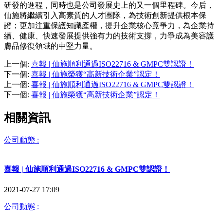
研發的進程，同時也是公司發展史上的又一個里程碑。今后，
仙施將繼續引入高素質的人才團隊，為技術創新提供根本保
證；更加注重保護知識產權，提升企業核心竟爭力，為企業持
續、健康、快速發展提供強有力的技術支撐，力爭成為美容護
膚品修復領域的中堅力量。
上一個
:
喜報 | 仙施順利通過ISO22716 & GMPC雙認證！
下一個
:
喜報 | 仙施榮獲“高新技術企業”認定！
上一個
:
喜報 | 仙施順利通過ISO22716 & GMPC雙認證！
下一個
:
喜報 | 仙施榮獲“高新技術企業”認定！
相關資訊
公司動態 :
喜報 | 仙施順利通過ISO22716 & GMPC雙認證！
2021-07-27 17:09
公司動態 :