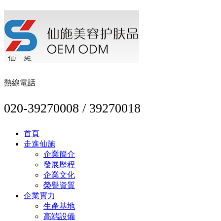
熱線電話
020-39270008 / 39270018
首頁
走進仙施
企業簡介
發展歷程
企業文化
榮譽資質
企業實力
生產基地
高端設備