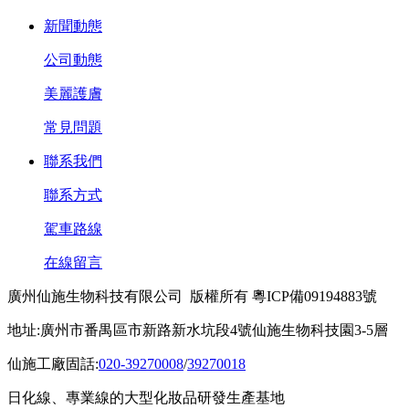
新聞動態
公司動態
美麗護膚
常見問題
聯系我們
聯系方式
駕車路線
在線留言
廣州仙施生物科技有限公司 版權所有
粵ICP備09194883號
地址:廣州市番禺區市新路新水坑段4號仙施生物科技園3-5層
仙施工廠固話:
020-39270008
/
39270018
日化線、專業線的大型化妝品研發生產基地