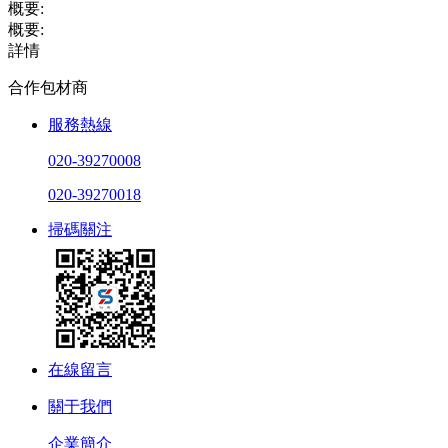
概要:
概要:
詳情
合作包材商
服務熱線
020-39270008
020-39270018
掃碼關注
在線留言
關于我們
企業簡介