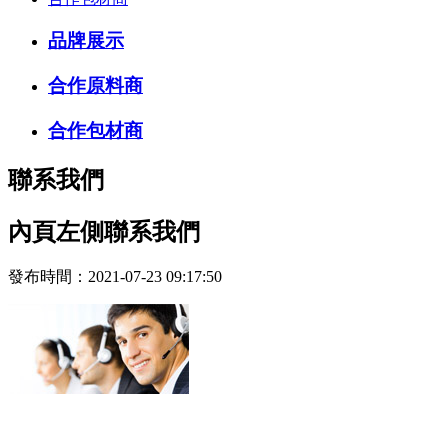
品牌展示
合作原料商
合作包材商
聯系我們
內頁左側聯系我們
發布時間：
2021-07-23 09:17:50