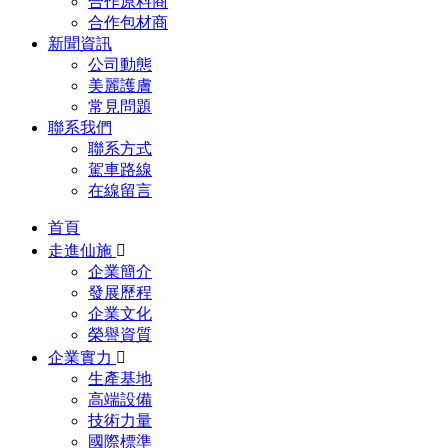
合作原料商
合作包材商
新聞資訊
公司動態
美麗護膚
常見問題
聯系我們
聯系方式
駕車路線
在線留言
首頁
走進仙施

企業簡介
發展歷程
企業文化
榮譽資質
企業實力

生產基地
高端設備
技術力量
國際標準