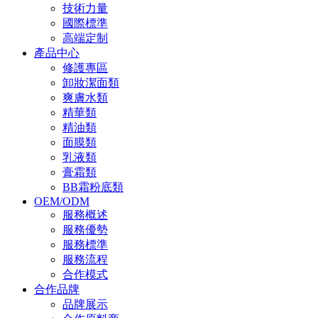
技術力量
國際標準
高端定制
產品中心
修護專區
卸妝潔面類
爽膚水類
精華類
精油類
面膜類
乳液類
膏霜類
BB霜粉底類
OEM/ODM
服務概述
服務優勢
服務標準
服務流程
合作模式
合作品牌
品牌展示