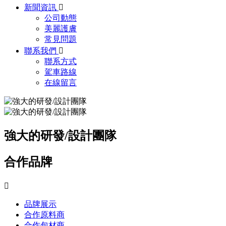
新聞資訊

公司動態
美麗護膚
常見問題
聯系我們

聯系方式
駕車路線
在線留言
強大的研發/設計團隊
合作品牌

品牌展示
合作原料商
合作包材商