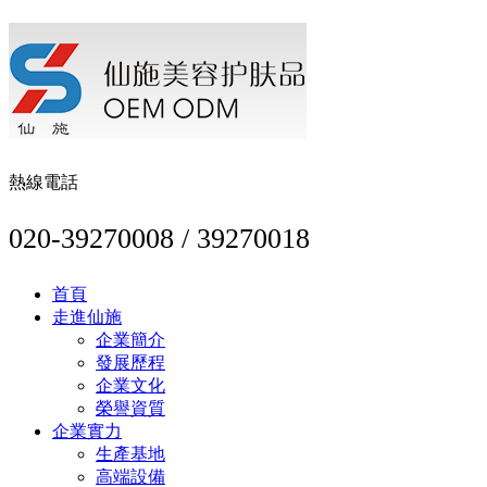
熱線電話
020-39270008 / 39270018
首頁
走進仙施
企業簡介
發展歷程
企業文化
榮譽資質
企業實力
生產基地
高端設備