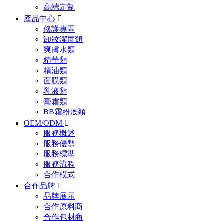
高端定制
產品中心

修護專區
卸妝潔面類
爽膚水類
精華類
精油類
面膜類
乳液類
膏霜類
BB霜粉底類
OEM/ODM

服務概述
服務優勢
服務標準
服務流程
合作模式
合作品牌

品牌展示
合作原料商
合作包材商