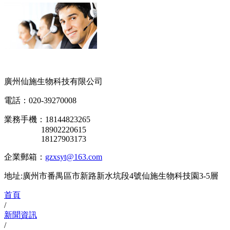
廣州仙施生物科技有限公司
電話：020-39270008
業務手機：18144823265
18902220615
18127903173
企業郵箱：
gzxsyt@163.com
地址:廣州市番禺區市新路新水坑段4號仙施生物科技園3-5層
首頁
/
新聞資訊
/