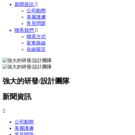
新聞資訊

公司動態
美麗護膚
常見問題
聯系我們

聯系方式
駕車路線
在線留言
強大的研發/設計團隊
新聞資訊

公司動態
美麗護膚
常見問題