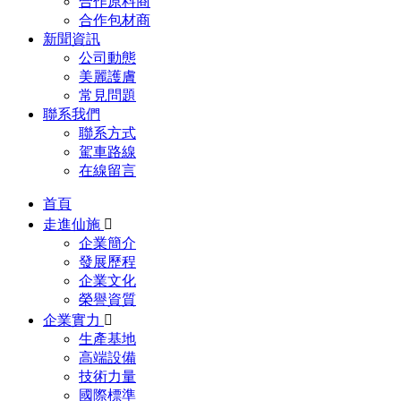
合作原料商
合作包材商
新聞資訊
公司動態
美麗護膚
常見問題
聯系我們
聯系方式
駕車路線
在線留言
首頁
走進仙施

企業簡介
發展歷程
企業文化
榮譽資質
企業實力

生產基地
高端設備
技術力量
國際標準