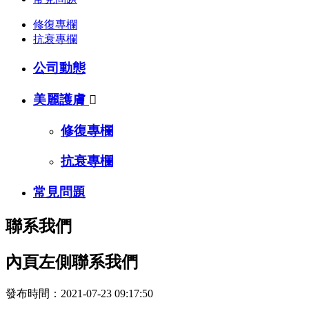
修復專欄
抗衰專欄
公司動態
美麗護膚

修復專欄
抗衰專欄
常見問題
聯系我們
內頁左側聯系我們
發布時間：
2021-07-23 09:17:50